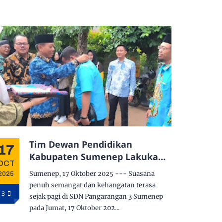
Tim Dewan Pendidikan
17
Kabupaten Sumenep Lakukan
OCT
Verifikasi Lapangan di SDN
Sumenep, 17 Oktober 2025 --- Suasana
2025
Pangarangan 3, Disambut
penuh semangat dan kehangatan terasa
Hangat dengan Lagu “Adab
3
sejak pagi di SDN Pangarangan 3 Sumenep
Mored ka Guru”
pada Jumat, 17 Oktober 202...