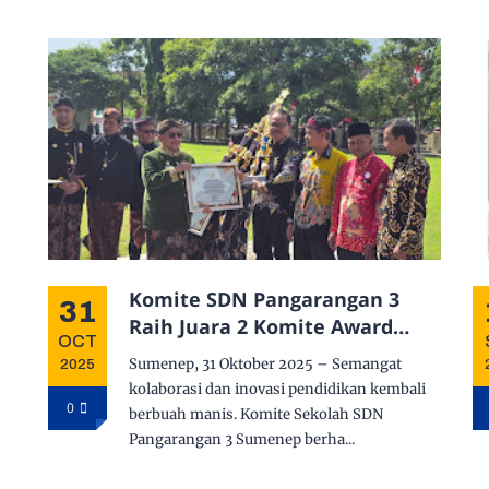
Komite SDN Pangarangan 3
31
Raih Juara 2 Komite Award
OCT
2025, Penghargaan Diserahkan
Sumenep, 31 Oktober 2025 – Semangat
2025
Langsung oleh Wakil Bupati
kolaborasi dan inovasi pendidikan kembali
Sumenep di Upacara Hari Jadi
0
berbuah manis. Komite Sekolah SDN
ke-756
Pangarangan 3 Sumenep berha...