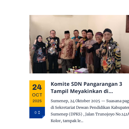
Komite SDN Pangarangan 3
24
Tampil Meyakinkan di
OCT
Presentasi Komite Award 2025
Sumenep, 24 Oktober 2025 — Suasana pag
2025
Optimis Raih Juara
di Sekretariat Dewan Pendidikan Kabupate
0
Sumenep (DPKS) , Jalan Trunojoyo No.141
Kolor, tampak le...