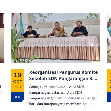
Reorganisasi Pengurus Komite
19
Sekolah SDN Pangarangan 3:
OCT
,
Memperkuat Komitmen untuk
i
Sabtu, 19 Oktober 2024 - Aula SDN
2024
Masa Depan Pendidikan yang
n
Pangarangan 3 Hari ini, Aula SDN
Gemilang
0
A
Pangarangan 3 dipenuhi dengan semangat
baru dan harapan yang membara. Sej...