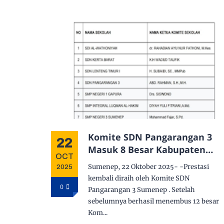
Komite SDN Pangarangan 3
22
Masuk 8 Besar Kabupaten
OCT
Sumenep, Siap Melaju ke
Sumenep, 22 Oktober 2025- -Prestasi
2025
Tahap Presentasi Komite
kembali diraih oleh Komite SDN
Award 2025
0
Pangarangan 3 Sumenep . Setelah
sebelumnya berhasil menembus 12 besar
Kom...