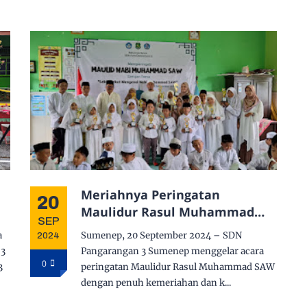
Meriahnya Peringatan
20
Maulidur Rasul Muhammad
SEP
SAW di SDN Pangarangan 3
a
Sumenep, 20 September 2024 – SDN
2024
 3
Pangarangan 3 Sumenep menggelar acara
0
3
peringatan Maulidur Rasul Muhammad SAW
dengan penuh kemeriahan dan k...