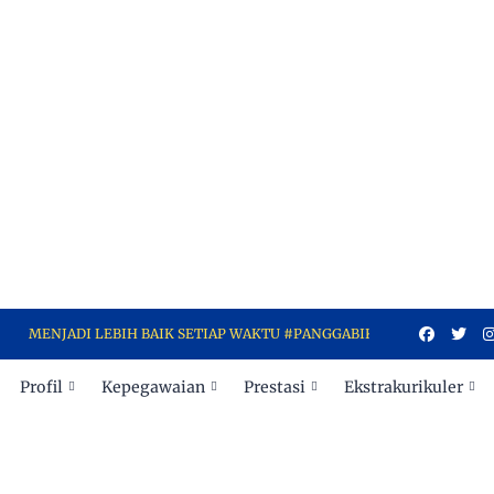
JADI LEBIH BAIK SETIAP WAKTU #PANGGABIKINBANGGA
Profil
Kepegawaian
Prestasi
Ekstrakurikuler