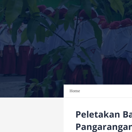
Home
Peletakan B
Pangarangan