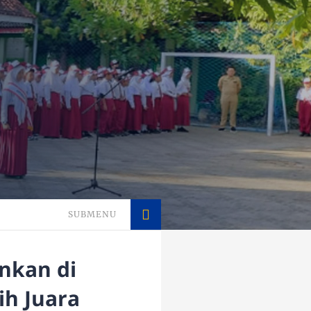
SUBMENU
nkan di
ih Juara