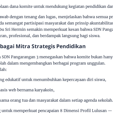
olaan dana komite
untuk mendukung kegiatan pendidikan dan 
wab dengan tenang dan lugas, menjelaskan bahwa semua p
a semangat partisipasi masyarakat dan prinsip akuntabilitas
 Ibu Sri Hermin semakin memperkuat kesan bahwa SDN Panga
ran, profesional, dan berdampak langsung
bagi siswa.
bagai Mitra Strategis Pendidikan
m SDN Pangarangan 3 menegaskan bahwa komite bukan hany
olah
dalam mengembangkan berbagai program unggulan.
lah:
g edukatif
untuk menumbuhkan kepercayaan diri siswa,
rbasis web bernama karyakoin
,
rsama orang tua dan masyarakat
dalam setiap agenda sekolah
g untuk memperkuat pencapaian
8 Dimensi Profil Lulusan
— 