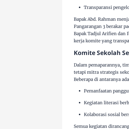
Transparansi
pengel
Bapak Abd. Rahman menja
Pangarangan 3 berakar pad
Bapak Tadjul Arifien dan
kerja komite yang
transpa
Komite Sekolah Se
Dalam pemaparannya, ti
tetapi
mitra strategis sek
Beberapa di antaranya ada
Pemanfaatan panggun
Kegiatan literasi be
Kolaborasi sosial be
Semua kegiatan dirancan