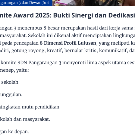
garangan 3 dan Dewan Juri
ite Award 2025: Bukti Sinergi dan Dedikasi
ngan 3 menembus 8 besar merupakan hasil dari kerja sama s
 masyarakat. Sekolah ini dikenal aktif menciptakan lingkungan
i pada pencapaian
8 Dimensi Profil Lulusan
, yang meliputi 
ri, gotong royong, kreatif, bernalar kritis, komunikatif, dan
m komite SDN Pangarangan 3 menyoroti lima aspek utama se
enep, yaitu:
 sekolah.
 unggulan.
ingkatan mutu pendidikan.
ekolah dan masyarakat.
an ke depan.