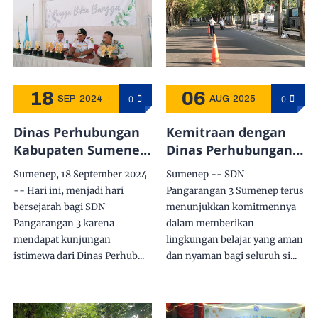
18
06
0
0
SEP
2024
AUG
2025
Dinas Perhubungan
Kemitraan dengan
Kabupaten Sumenep
Dinas Perhubungan
Bersinergi dengan
Tingkatkan
Sumenep, 18 September 2024
Sumenep -- SDN
SDN Pangarangan 3
Keamanan dan
-- Hari ini, menjadi hari
Pangarangan 3 Sumenep terus
untuk Pengamanan
Keselamatan Murid
bersejarah bagi SDN
menunjukkan komitmennya
Lalu Lintas Siswa
SDN Pangarangan 3
Pangarangan 3 karena
dalam memberikan
mendapat kunjungan
lingkungan belajar yang aman
istimewa dari Dinas Perhub...
dan nyaman bagi seluruh si...