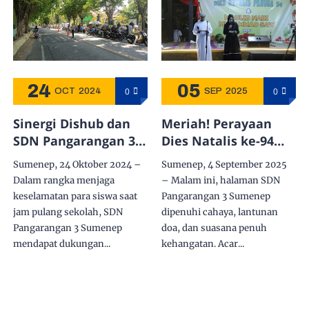
24
05
0
0
OCT
2024
SEP
2025
Sinergi Dishub dan
Meriah! Perayaan
SDN Pangarangan 3:
Dies Natalis ke-94
Petugas Setiap Hari
SDN Pangarangan 3
Sumenep, 24 Oktober 2024 –
Sumenep, 4 September 2025
Atur Lalu Lintas
& Maulid Nabi
Dalam rangka menjaga
– Malam ini, halaman SDN
untuk Keselamatan
Muhammad SAW
keselamatan para siswa saat
Pangarangan 3 Sumenep
Siswa
1447 H
jam pulang sekolah, SDN
dipenuhi cahaya, lantunan
Pangarangan 3 Sumenep
doa, dan suasana penuh
mendapat dukungan...
kehangatan. Acar...