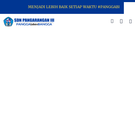
MENJADI LEBIH BAIK SETIAP WAKTU #PANGGABIKINBANG