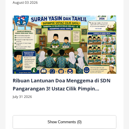
Pimpin Deklarasi Bersejarah di Hadapan
August 03 2026
Seluruh Warga Sekolah
Ribuan Lantunan Doa Menggema di SDN
Pangarangan 3! Ustaz Cilik Pimpin
Serentak Pembacaan Yasin dan Tahlil di
July 31 2026
Seluruh Kelas
Show Comments (0)