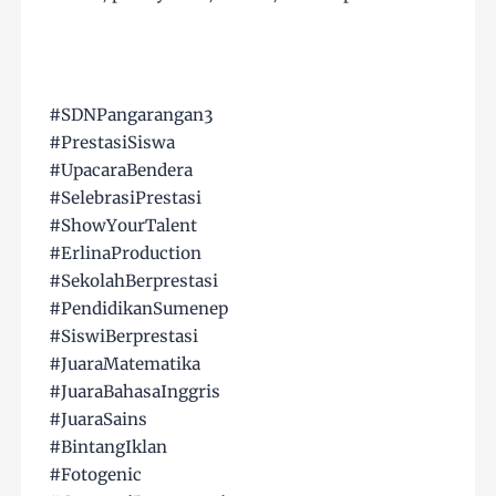
#SDNPangarangan3
#PrestasiSiswa
#UpacaraBendera
#SelebrasiPrestasi
#ShowYourTalent
#ErlinaProduction
#SekolahBerprestasi
#PendidikanSumenep
#SiswiBerprestasi
#JuaraMatematika
#JuaraBahasaInggris
#JuaraSains
#BintangIklan
#Fotogenic