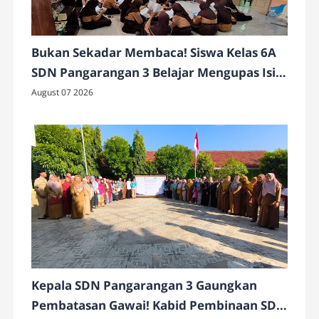
Bukan Sekadar Membaca! Siswa Kelas 6A
SDN Pangarangan 3 Belajar Mengupas Isi
Buku Lewat Jurnal Membaca
August 07 2026
Kepala SDN Pangarangan 3 Gaungkan
Pembatasan Gawai! Kabid Pembinaan SD