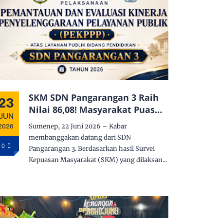
SKM SDN Pangarangan 3 Raih
23
Nilai 86,08! Masyarakat Puas
JUN
dengan Pelayanan Sekolah,
Sumenep, 22 Juni 2026 – Kabar
2026
Keramahan Guru Jadi Sorotan
membanggakan datang dari SDN
Utama
0
Pangarangan 3. Berdasarkan hasil Survei
Kepuasan Masyarakat (SKM) yang dilaksan...