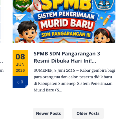
SPMB SDN Pangarangan 3
08
i
Resmi Dibuka Hari Ini!
JUN
k
Kesempatan Emas Bergabung
dan
SUMENEP, 8 Juni 2026 – Kabar gembira bagi
2026
l
dengan Sekolah Berprestasi di
para orang tua dan calon peserta didik baru
Jantung Kota Sumenep
0
di Kabupaten Sumenep. Sistem Penerimaan
Murid Baru (S...
Newer Posts
Older Posts