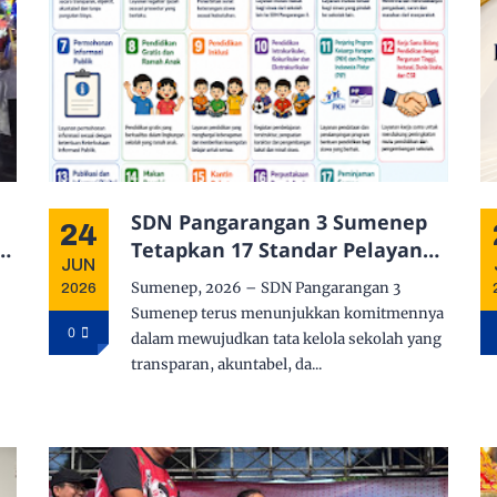
SDN Pangarangan 3 Sumenep
24
Tetapkan 17 Standar Pelayanan
JUN
ah
Publik, Perkuat Komitmen
Sumenep, 2026 – SDN Pangarangan 3
2026
Pelayanan Prima bagi
Sumenep terus menunjukkan komitmennya
Masyarakat
0
dalam mewujudkan tata kelola sekolah yang
transparan, akuntabel, da...