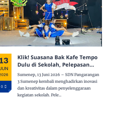
Klik! Suasana Bak Kafe Tempo
13
Dulu di Sekolah, Pelepasan
JUN
Kelas 6 SDN Pangarangan 3
Sumenep, 13 Juni 2026 – SDN Pangarangan
2026
Bikin Haru dan Seru
3 Sumenep kembali menghadirkan inovasi
0
dan kreativitas dalam penyelenggaraan
kegiatan sekolah. Pele...