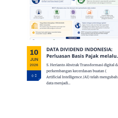
DATA DIVIDEND INDONESIA:
10
Perluasan Basis Pajak melalu
JUN
National Data Value Tax untu
S. Herianto Abstrak Transformasi digital 
2026
Memperkuat Ketahanan Fiska
perkembangan kecerdasan buatan (
dan Kedaulatan Digital di Era
0
Artificial Intelligence /AI) telah mengubah
Kecerdasan Buatan
data menjadi...