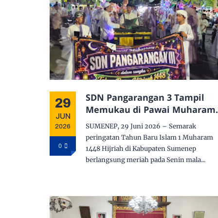
SDN Pangarangan 3 Tampil
29
Memukau di Pawai Muharam
JUN
1448 H dengan Miniatur Ka'b
SUMENEP, 29 Juni 2026 – Semarak
2026
dan Pedang Dzulfikar
peringatan Tahun Baru Islam 1 Muharam
0
1448 Hijriah di Kabupaten Sumenep
berlangsung meriah pada Senin mala...