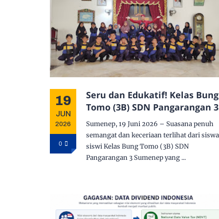
Seru dan Edukatif! Kelas Bung
19
Tomo (3B) SDN Pangarangan 3
JUN
Jelajahi Museum dan Keraton
Sumenep, 19 Juni 2026 – Suasana penuh
2026
Sumenep, Ciptakan Kenanga
semangat dan keceriaan terlihat dari sisw
Tak Terlupakan di Akhir Tahu
0
siswi Kelas Bung Tomo (3B) SDN
Pelajaran
Pangarangan 3 Sumenep yang ...