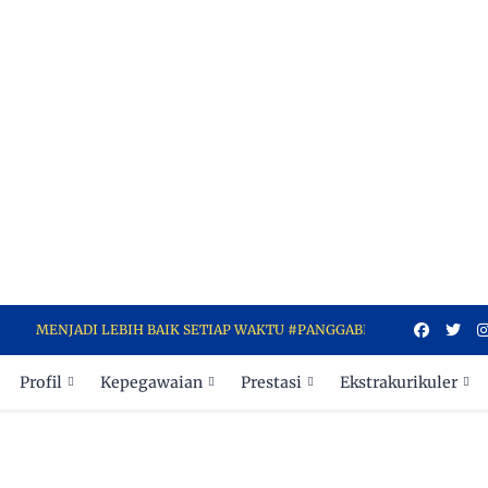
NJADI LEBIH BAIK SETIAP WAKTU #PANGGABIKINBANGGA
Profil
Kepegawaian
Prestasi
Ekstrakurikuler