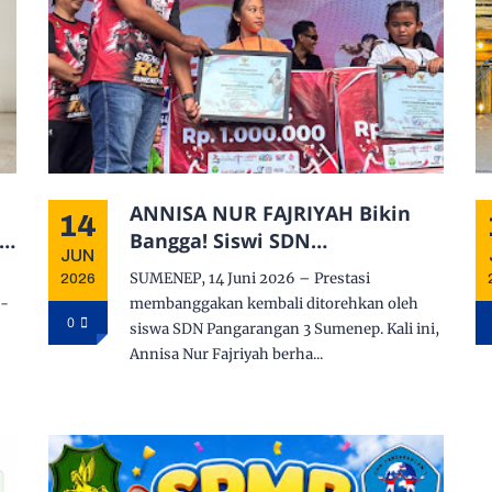
ANNISA NUR FAJRIYAH Bikin
14
Bangga! Siswi SDN
JUN
Pangarangan 3 Raih Juara 3
SUMENEP, 14 Juni 2026 – Prestasi
2026
n
Soekarno Fun Run 2026, Warga
a-
membanggakan kembali ditorehkan oleh
n
Sekolah Beri Apresiasi Meriah
0
siswa SDN Pangarangan 3 Sumenep. Kali ini,
Annisa Nur Fajriyah berha...