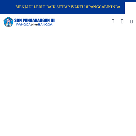
MENJADI LEBIH BAIK SETIAP WAKTU #PANGGABIKINBANGGA