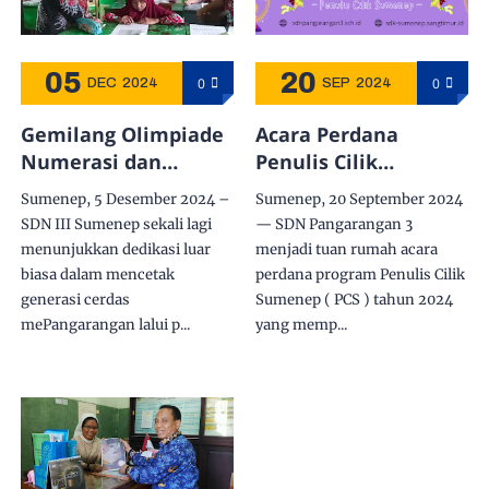
05
20
0
0
DEC
2024
SEP
2024
Gemilang Olimpiade
Acara Perdana
Numerasi dan
Penulis Cilik
Literasi di SDN
Sumenep: Langkah
Sumenep, 5 Desember 2024 –
Sumenep, 20 September 2024
Pangarangan III: 350
Awal Menuju
SDN III Sumenep sekali lagi
— SDN Pangarangan 3
Siswa Berkompetisi
Kreativitas Literasi
menunjukkan dedikasi luar
menjadi tuan rumah acara
Menuju Bintang
biasa dalam mencetak
perdana program Penulis Cilik
generasi cerdas
Sumenep ( PCS ) tahun 2024
mePangarangan lalui p...
yang memp...