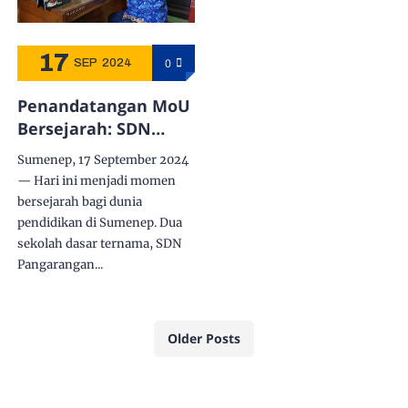
17
0
SEP
2024
Penandatangan MoU
Bersejarah: SDN
Pangarangan 3 dan
Sumenep, 17 September 2024
SDK Sang Timur
— Hari ini menjadi momen
Kolaborasi dalam
bersejarah bagi dunia
Program Penulis Cilik
pendidikan di Sumenep. Dua
Sumenep
sekolah dasar ternama, SDN
Pangarangan...
Older Posts