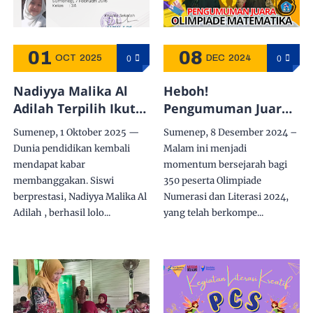
01
08
0
0
OCT
2025
DEC
2024
Nadiyya Malika Al
Heboh!
Adilah Terpilih Ikuti
Pengumuman Juara
Pembekalan LCMB
Olimpiade Numerasi
Sumenep, 1 Oktober 2025 —
Sumenep, 8 Desember 2024 –
2025 Hari Ini, 1
dan Literasi di Pod-
Dunia pendidikan kembali
Malam ini menjadi
Oktober 2025
Break Pangga
mendapat kabar
momentum bersejarah bagi
membanggakan. Siswi
350 peserta Olimpiade
berprestasi, Nadiyya Malika Al
Numerasi dan Literasi 2024,
Adilah , berhasil lolo...
yang telah berkompe...