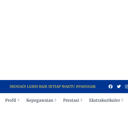
NJADI LEBIH BAIK SETIAP WAKTU #PANGGABIKINBANGGA
Profil
Kepegawaian
Prestasi
Ekstrakurikuler