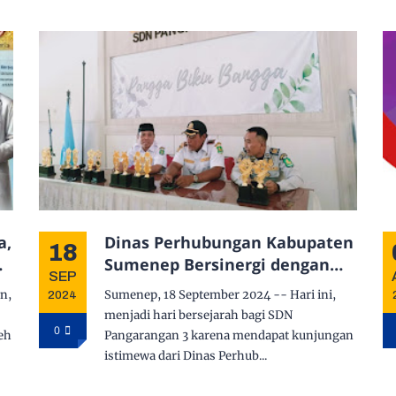
a,
Dinas Perhubungan Kabupaten
18
n
Sumenep Bersinergi dengan
SEP
SDN Pangarangan 3 untuk
n,
Sumenep, 18 September 2024 -- Hari ini,
2024
Pengamanan Lalu Lintas Siswa
menjadi hari bersejarah bagi SDN
0
leh
Pangarangan 3 karena mendapat kunjungan
istimewa dari Dinas Perhub...