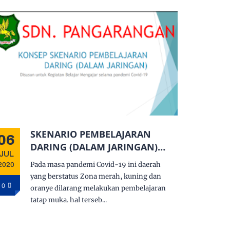
SKENARIO PEMBELAJARAN
06
DARING (DALAM JARINGAN)
JUL
SDN PANGARANGAN III KEC.
Pada masa pandemi Covid-19 ini daerah
2020
KOTA SUMENEP
yang berstatus Zona merah, kuning dan
0
oranye dilarang melakukan pembelajaran
tatap muka. hal terseb...