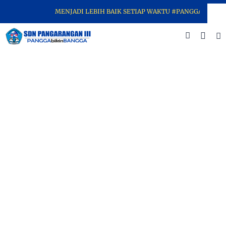
MENJADI LEBIH BAIK SETIAP WAKTU #PANGGABIKINBA