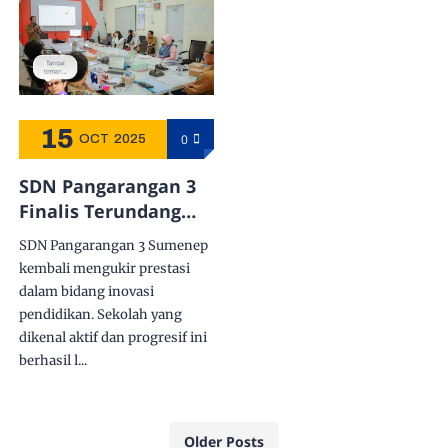
15
0
OCT
2025
SDN Pangarangan 3
Finalis Terundang
pada Anugerah
SDN Pangarangan 3 Sumenep
Inovasi Daerah 2025:
kembali mengukir prestasi
Kisah Panjang
dalam bidang inovasi
Karyakoin Menuju
pendidikan. Sekolah yang
BRIDA Sumenep
dikenal aktif dan progresif ini
berhasil l...
Older Posts