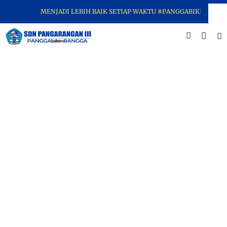
MENJADI LEBIH BAIK SETIAP WAKTU #PANGGABIKINBANGGA