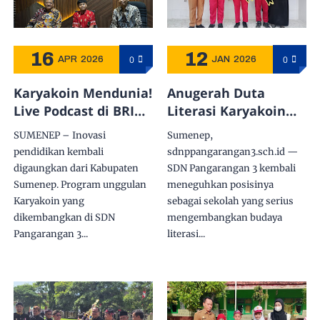
16
12
0
0
APR
2026
JAN
2026
Karyakoin Mendunia!
Anugerah Duta
Live Podcast di BRIDA
Literasi Karyakoin
Sumenep Ungkap
Periode 2 SDN
SUMENEP – Inovasi
Sumenep,
Inovasi Literasi
Pangarangan 3: Tiga
pendidikan kembali
sdnppangarangan3.sch.id —
Digital SDN
Siswa Kelas 6A
digaungkan dari Kabupaten
SDN Pangarangan 3 kembali
Pangarangan 3
Terbaik Raih
Sumenep. Program unggulan
meneguhkan posisinya
Penghargaan
Karyakoin yang
sebagai sekolah yang serius
dikembangkan di SDN
mengembangkan budaya
Pangarangan 3...
literasi...