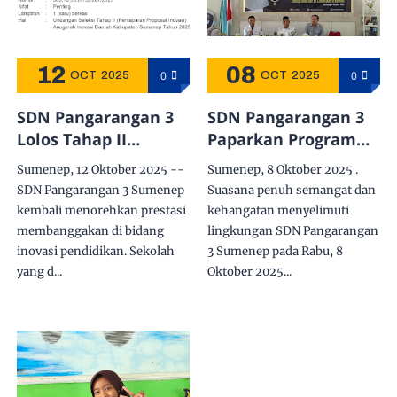
12
08
0
0
OCT
2025
OCT
2025
SDN Pangarangan 3
SDN Pangarangan 3
Lolos Tahap II
Paparkan Program
Anugerah Inovasi
Unggulan dalam
Sumenep, 12 Oktober 2025 --
Sumenep, 8 Oktober 2025 .
Daerah 2025: Siap
Kunjungan
SDN Pangarangan 3 Sumenep
Suasana penuh semangat dan
Presentasikan
Silaturrahmi SDN
kembali menorehkan prestasi
kehangatan menyelimuti
“Karyakoin” —
Batudinding 1
membanggakan di bidang
lingkungan SDN Pangarangan
Inovasi Literasi
inovasi pendidikan. Sekolah
3 Sumenep pada Rabu, 8
Digital dan Finansial
yang d...
Oktober 2025...
di BRIDA Sumenep