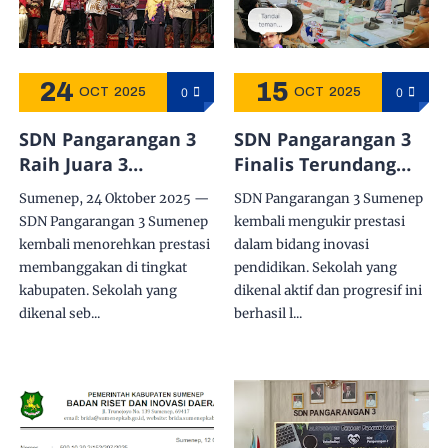
24
15
0
0
OCT
2025
OCT
2025
SDN Pangarangan 3
SDN Pangarangan 3
Raih Juara 3
Finalis Terundang
Anugerah Inovasi
pada Anugerah
Sumenep, 24 Oktober 2025 —
SDN Pangarangan 3 Sumenep
Daerah 2025 dengan
Inovasi Daerah 2025:
SDN Pangarangan 3 Sumenep
kembali mengukir prestasi
KaryaKoin: Literasi
Kisah Panjang
kembali menorehkan prestasi
dalam bidang inovasi
Digital dan Finansial
Karyakoin Menuju
membanggakan di tingkat
pendidikan. Sekolah yang
BRIDA Sumenep
kabupaten. Sekolah yang
dikenal aktif dan progresif ini
dikenal seb...
berhasil l...