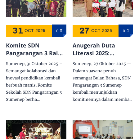
31
27
0
0
OCT
2025
OCT
2025
Komite SDN
Anugerah Duta
Pangarangan 3 Raih
Literasi 2025:
Juara 2 Komite
Program Karyakoin
Sumenep, 31 Oktober 2025 –
Sumenep, 27 Oktober 2025 —
Award 2025,
dalam Semangat
Semangat kolaborasi dan
Dalam suasana penuh
Penghargaan
Bulan Bahasa
inovasi pendidikan kembali
semangat Bulan Bahasa, SDN
Diserahkan
berbuah manis. Komite
Pangarangan 3 Sumenep
Langsung oleh Wakil
Sekolah SDN Pangarangan 3
kembali menunjukkan
Bupati Sumenep di
Sumenep berha...
komitmennya dalam memba...
Upacara Hari Jadi ke-
756