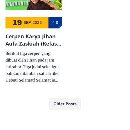
19
0
SEP
2025
Cerpen Karya Jihan
Aufa Zaskiah (Kelas
6B) pada Aplikasi
Berikut tiga cerpen yang
KaryaKoin
dibuat oleh Jihan pada jam
istirahat. Tiga judul sekaligus
bahkan ditambah satu artikel.
Hebat! Selamat! Selamat ju...
Older Posts